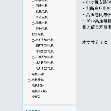
异步电机
电动机安装
同步电机
判断高压电
低压电机
高压电机与
直流电机
10kv高压
防爆电机
相关信息来自
特种电机
配套电机
电厂配套电机
本文共分
1
页
钢厂配套电机
水泥配套电机
石化配套电机
水利配套电机
纸厂配套电机
电机马达
电机维修
电机配件
电机冷却器
变压器