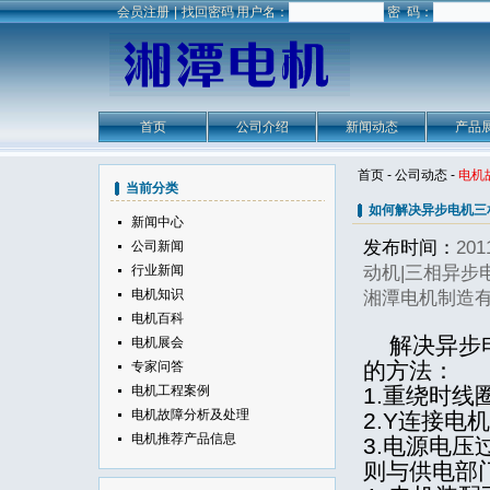
会员注册
|
找回密码
用户名：
密 码：
首页
公司介绍
新闻动态
产品
购 物 车
留 言 簿
湘潭电机集团有限
首页
-
公司动态
-
电机
当前分类
公司
如何解决异步电机三
新闻中心
发布时间：
201
公司新闻
行业新闻
动机|三相异步
电机知识
湘潭电机制造
电机百科
解决异步
电机展会
的方法：
专家问答
电机工程案例
1.重绕时
电机故障分析及处理
2.Y连接
电机推荐产品信息
3.电源电
则与供电部