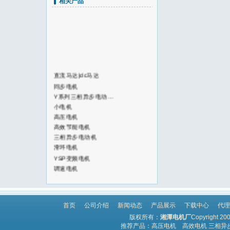
相关产品
直流马达|dc马达
同步电机
Y系列三相异步电动…
小电机
高压电机
高效节能电机
三相异步电动机
滑环电机
YSP变频电机
调速电机
高速电机
高效电机
风机电机
水泵电机
首页
公司介绍
新闻动态
产品展示
下载中心
代理
绕线式异步电动机
版权所有：
湘潭电机厂
Copyright 20
永磁同步电机
推荐产品：
高压电机
高效电机
三相异